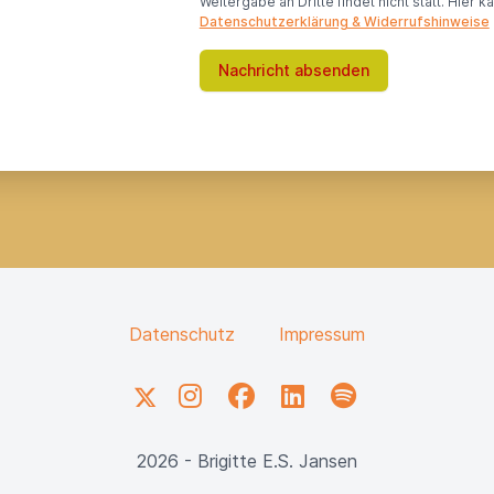
Weitergabe an Dritte findet nicht statt. Hier k
Datenschutzerklärung & Widerrufshinweise
Nachricht absenden
Datenschutz
Impressum
X
Instagram
Facebook
LinkedIn
Spotify
2026 - Brigitte E.S. Jansen