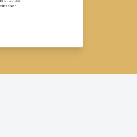
annst Du die
einsehen.