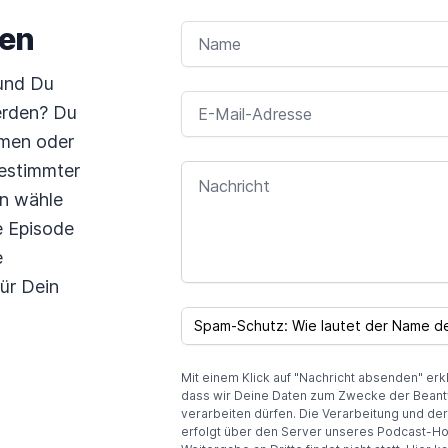
ben
NAME
 und Du
E-MAIL-ADRESSE
erden? Du
emen oder
bestimmter
NACHRICHT
nn wähle
e Episode
e
für Dein
SPAM CAPTCHA
Mit einem Klick auf "Nachricht absenden" erk
dass wir Deine Daten zum Zwecke der Beant
verarbeiten dürfen. Die Verarbeitung und de
erfolgt über den Server unseres Podcast-Ho