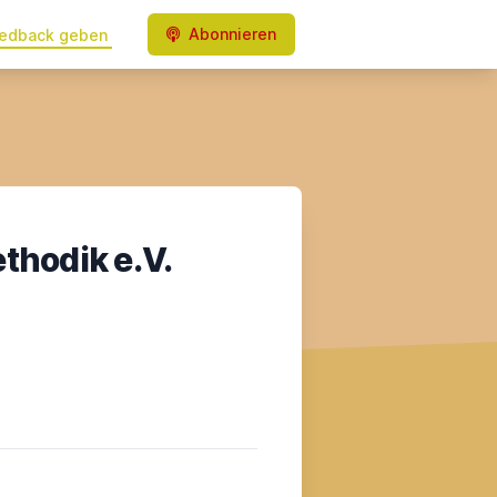
Abonnieren
edback geben
thodik e.V.